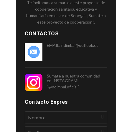
Te invitamos a sumarte a este proyecto de
cooperación sanitaria, educativa y
humanitaria en el sur de Senegal. ¡Sumate a
este proyecto de cooperación!.
CONTACTOS
EMAIL:
ndimbal@outlook.es
Sumate a nuestra comunidad
en INSTAGRAM!
"@ndimbal.oficial"
Contacto Expres